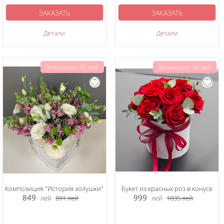
ЗАКАЗАТЬ
ЗАКАЗАТЬ
Детали
Детали
Экономия: 42 лей
Экономия: 36 лей
Композиция "История золушки"
Букет из красных роз в конусе
849
999
лей
891
лей
лей
1035
лей