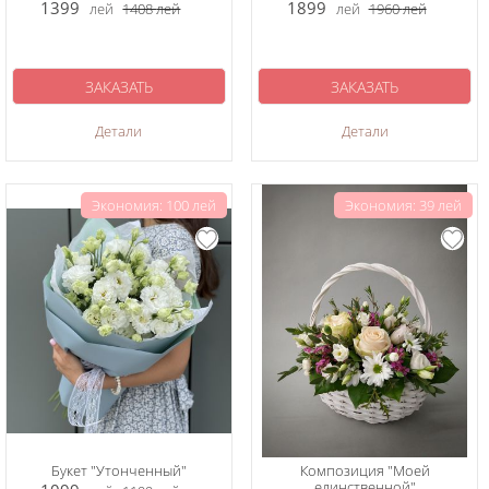
1399
1899
лей
1408
лей
лей
1960
лей
ЗАКАЗАТЬ
ЗАКАЗАТЬ
Детали
Детали
Экономия: 100 лей
Экономия: 39 лей
Букет "Утонченный"
Композиция "Моей
единственной"