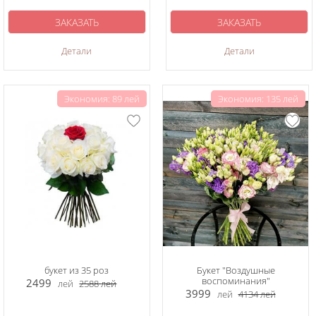
ЗАКАЗАТЬ
ЗАКАЗАТЬ
Детали
Детали
Экономия: 89 лей
Экономия: 135 лей
букет из 35 роз
Букет "Воздушные
воспоминания"
2499
лей
2588
лей
3999
лей
4134
лей