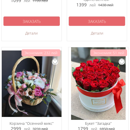
1099
лей
1199
лей
1399
лей
1438
лей
ЗАКАЗАТЬ
ЗАКАЗАТЬ
Детали
Детали
Экономия: 232 лей
Экономия: 51 лей
Корзина "Осенний микс"
Букет "Загадка"
2999
1799
лей
3231
лей
лей
1850
лей