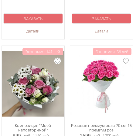
ЗАКАЗАТЬ
ЗАКАЗАТЬ
Детали
Детали
Экономия: 141 лей
Экономия: 56 лей
Композиция "Моей
Розовые премиум розы 70 см, 15
неповторимой"
премиум роз
999
1699
лей
1140
лей
лей
1755
лей