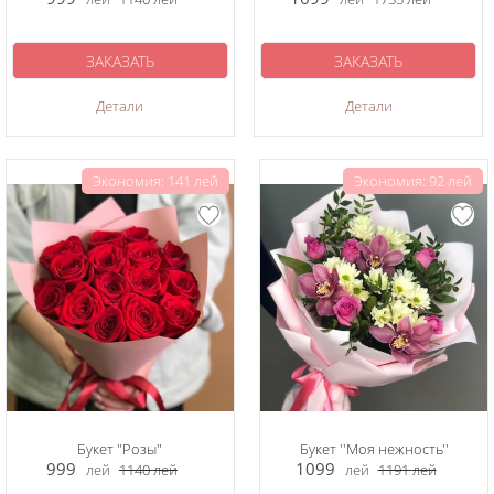
ЗАКАЗАТЬ
ЗАКАЗАТЬ
Детали
Детали
Экономия: 141 лей
Экономия: 92 лей
Букет "Розы"
Букет ''Моя нежность''
999
1099
лей
1140
лей
лей
1191
лей