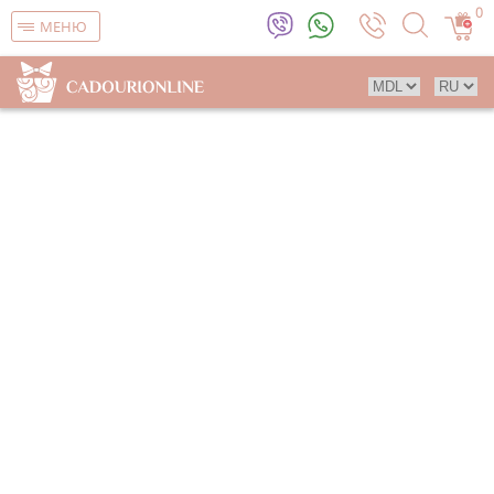
0
МЕНЮ