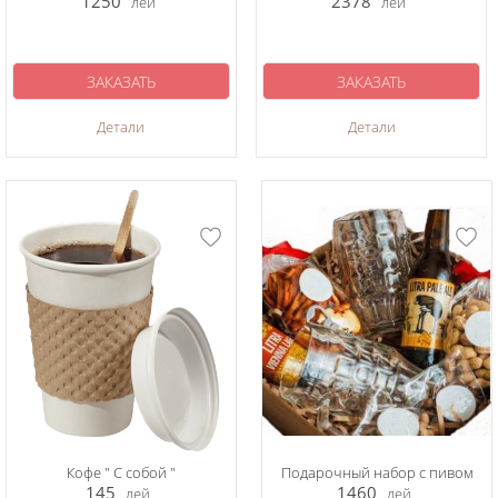
1250
2378
лей
лей
ЗАКАЗАТЬ
ЗАКАЗАТЬ
Детали
Детали
Кофе " С собой "
Подарочный набор с пивом
145
1460
лей
лей