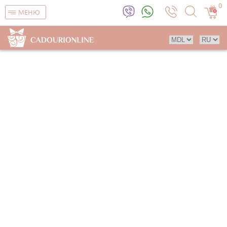
0
МЕНЮ