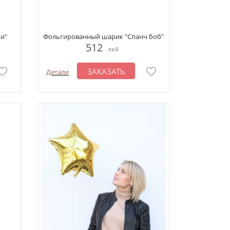
и"
Фольгированный шарик "Спанч боб"
512
лей
ЗАКАЗАТЬ
Детали