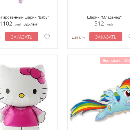
гированный шарик "Baby"
Шарик "Младенец"
1102
512
325
лей
лей
лей
ЗАКАЗАТЬ
ЗАКАЗАТЬ
и
Детали
Экономия: -262