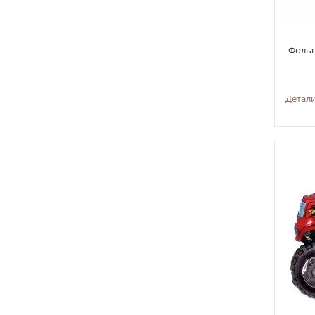
Фольг
Детал