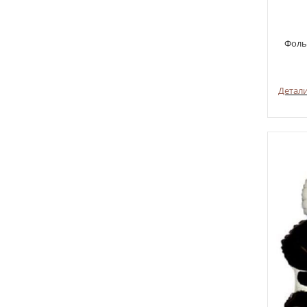
Фоль
Детал