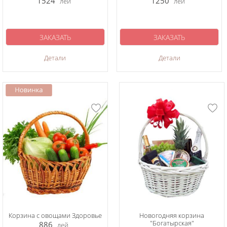
1524
1250
лей
лей
ЗАКАЗАТЬ
ЗАКАЗАТЬ
Детали
Детали
Корзина с овощами Здоровье
Новогодняя корзина
"Богатырская"
886
лей