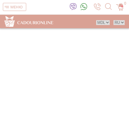
0
МЕНЮ