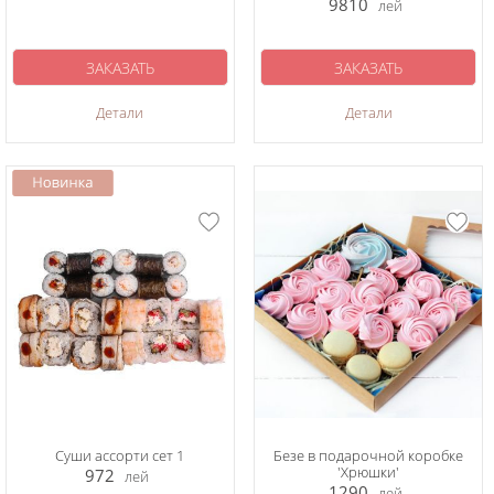
9810
лей
ЗАКАЗАТЬ
ЗАКАЗАТЬ
Детали
Детали
Суши ассорти сет 1
Безе в подарочной коробке
'Хрюшки'
972
лей
1290
лей