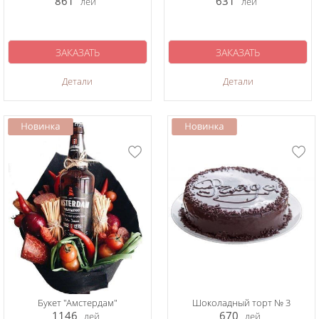
861
631
лей
лей
ЗАКАЗАТЬ
ЗАКАЗАТЬ
Детали
Детали
Букет "Амстердам"
Шоколадный торт № 3
1146
670
лей
лей