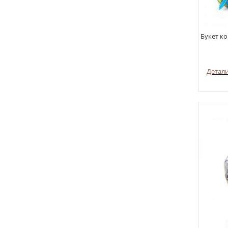
Букет ко
Детал