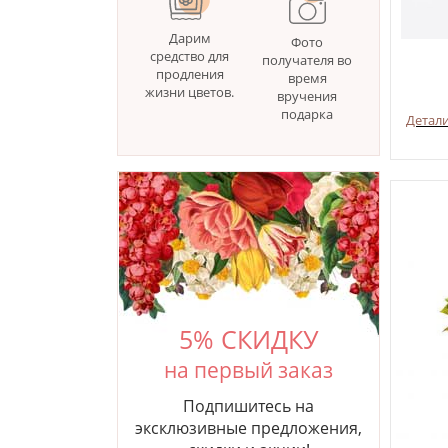
Дарим
Фото
средство для
получателя во
продления
время
жизни цветов.
вручения
подарка
Детал
5% СКИДКУ
на первый заказ
Подпишитесь на
эксклюзивные предложения,