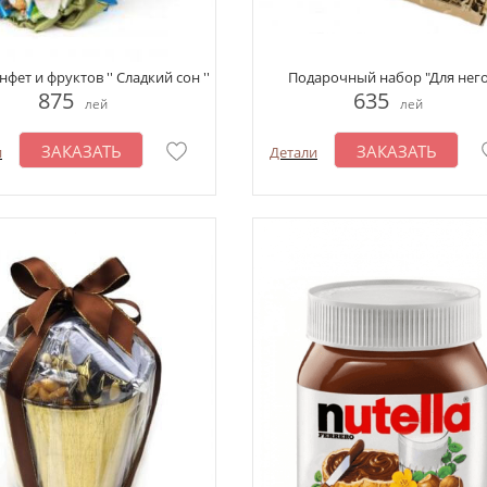
нфет и фруктов '' Сладкий сон ''
Подарочный набор "Для него
875
635
лей
лей
ЗАКАЗАТЬ
ЗАКАЗАТЬ
и
Детали