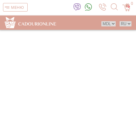
0
МЕНЮ