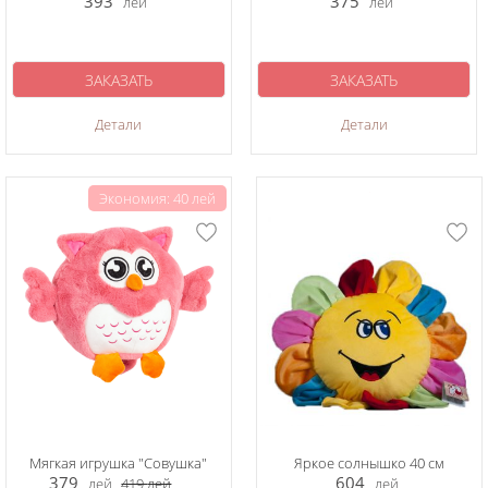
393
375
лей
лей
ЗАКАЗАТЬ
ЗАКАЗАТЬ
Детали
Детали
Экономия: 40 лей
Мягкая игрушка "Совушка"
Яркое солнышко 40 см
379
604
лей
419
лей
лей