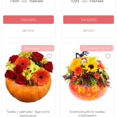
1499
1099
лей
1568
лей
лей
1167
лей
ЗАКАЗАТЬ
ЗАКАЗАТЬ
Детали
Детали
Экономия: 21 лей
Экономия: 63 лей
Тыква с цветами "Удачного
Композиция из тыквы
хэллоуина"
«Halloween»