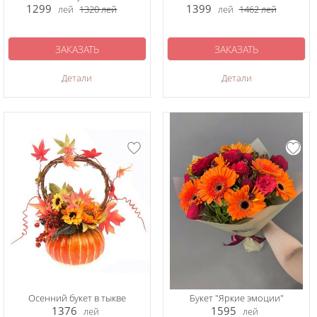
1299
1399
лей
1320
лей
лей
1462
лей
ЗАКАЗАТЬ
ЗАКАЗАТЬ
Детали
Детали
Осенний букет в тыкве
Букет "Яркие эмоции"
1376
1595
лей
лей