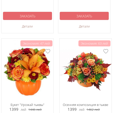
ЗАКАЗАТЬ
ЗАКАЗАТЬ
Детали
Детали
Экономия: 47 лей
Экономия: 63 лей
Букет "Урожай тыквы"
Осенняя композиция в тыкве
1399
1399
лей
1446
лей
лей
1462
лей