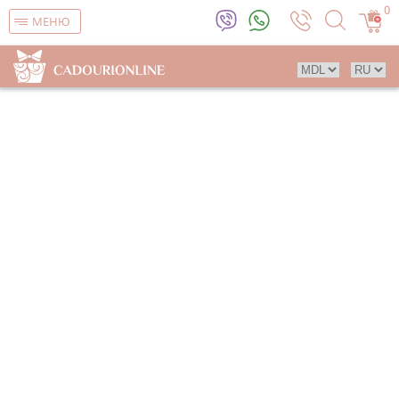
0
МЕНЮ