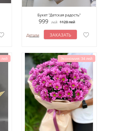
Букет "Детская радость"
999
1128
лей
лей
ЗАКАЗАТЬ
Детали
 лей
Экономия: 34 лей