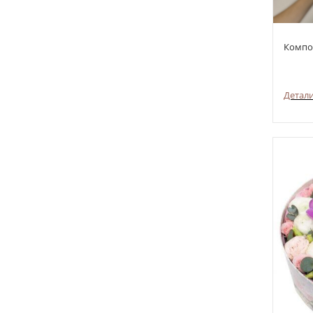
Компо
Детал