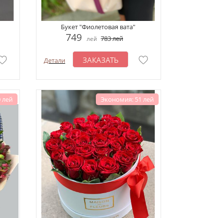
Букет "Фиолетовая вата"
749
783
лей
лей
ЗАКАЗАТЬ
Детали
 лей
Экономия: 51 лей