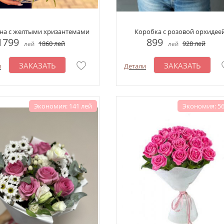
на с желтыми хризантемами
Коробка с розовой орхидее
1799
899
1860
лей
928
лей
лей
лей
ЗАКАЗАТЬ
ЗАКАЗАТЬ
и
Детали
Экономия: 141 лей
Экономия: 56