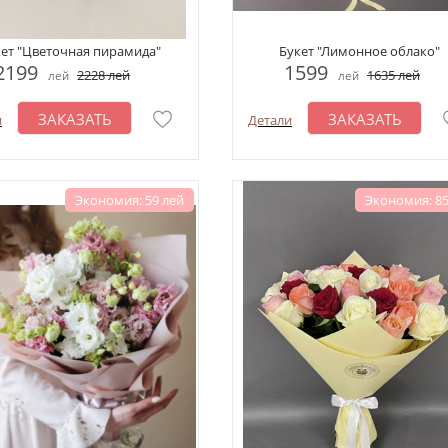
ет "Цветочная пирамида"
Букет "Лимонное облако"
2199
1599
2228
лей
1635
лей
лей
лей
ЗАКАЗАТЬ
ЗАКАЗАТЬ
и
Детали
Экономия: 59 лей
Экономия: 85