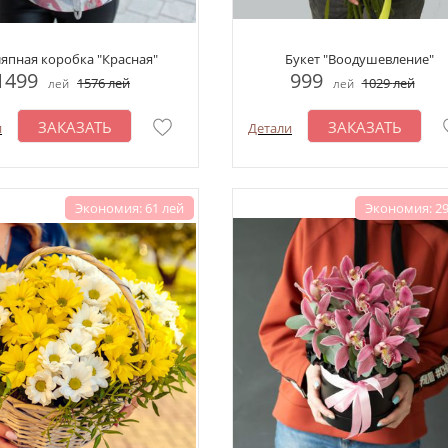
япная коробка "Красная"
Букет "Воодушевление"
1499
999
1576
лей
1029
лей
лей
лей
ЗАКАЗАТЬ
ЗАКАЗАТЬ
и
Детали
Экономия: 61 лей
Экономия: 29