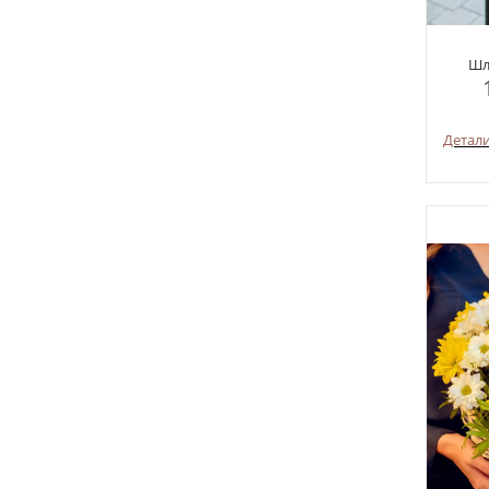
Шл
Детал