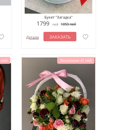
Букет "Загадка"
1799
1850
лей
лей
ЗАКАЗАТЬ
Детали
 лей
Экономия: 41 лей