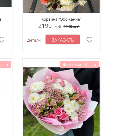
й
Корзина "Обожание"
2199
2240
лей
лей
ЗАКАЗАТЬ
Детали
 лей
Экономия: 16 лей