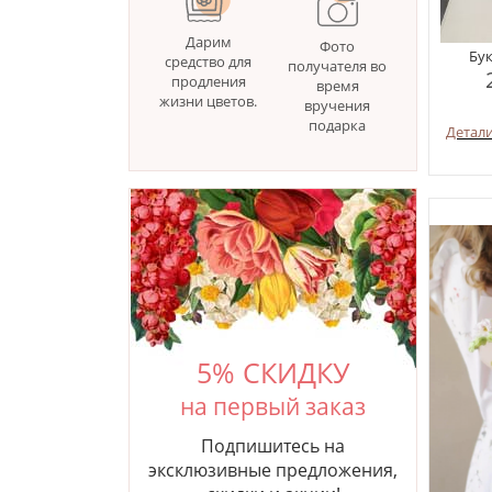
Дарим
Фото
Бук
средство для
получателя во
продления
время
жизни цветов.
вручения
подарка
Детал
5% СКИДКУ
на первый заказ
Подпишитесь на
эксклюзивные предложения,