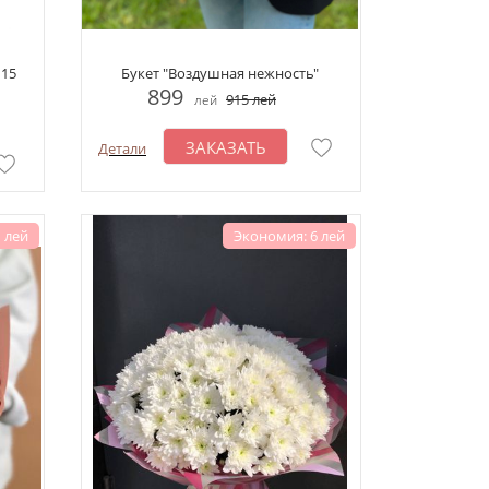
 15
Букет "Воздушная нежность"
899
915
лей
лей
ЗАКАЗАТЬ
Детали
 лей
Экономия: 6 лей