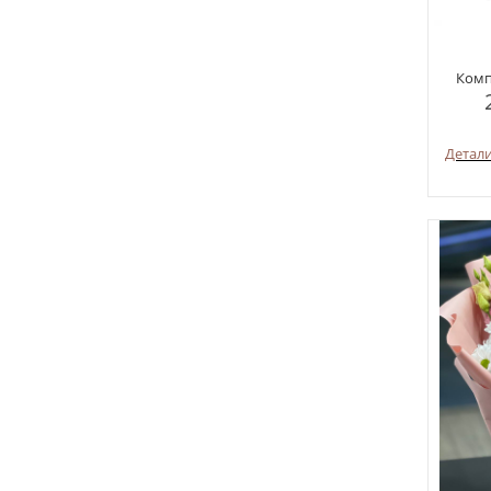
Комп
Детал