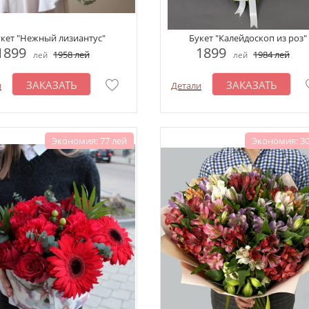
кет "Нежный лизиантус"
Букет "Калейдоскоп из роз"
1899
1899
1958
лей
1984
лей
лей
лей
ЗАКАЗАТЬ
ЗАКАЗАТЬ
и
Детали
Экономия: 77 лей
Экономия: 30