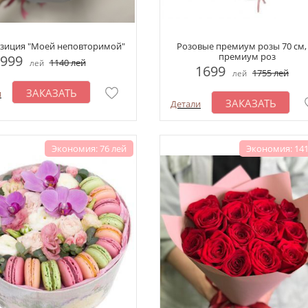
зиция "Моей неповторимой"
Розовые премиум розы 70 см,
премиум роз
999
1140
лей
лей
1699
1755
лей
лей
ЗАКАЗАТЬ
и
ЗАКАЗАТЬ
Детали
Экономия: 76 лей
Экономия: 141