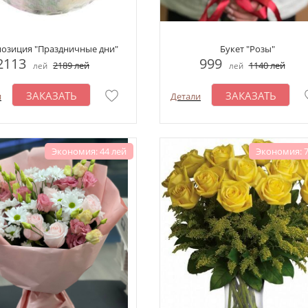
озиция "Праздничные дни"
Букет "Розы"
2113
999
2189
лей
1140
лей
лей
лей
ЗАКАЗАТЬ
ЗАКАЗАТЬ
и
Детали
Экономия: 44 лей
Экономия: 7