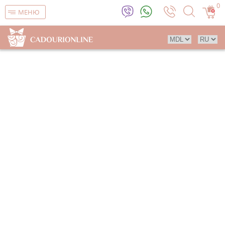
0
МЕНЮ