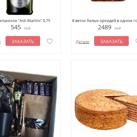
панское "Asti Martini" 0.75
8 веток белых орхидей в одном 
545
2489
лей
лей
ЗАКАЗАТЬ
ЗАКАЗАТЬ
и
Детали