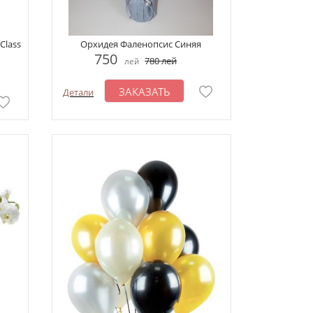
Class
Орхидея Фаленопсис Синяя
750
780
лей
лей
ЗАКАЗАТЬ
Детали