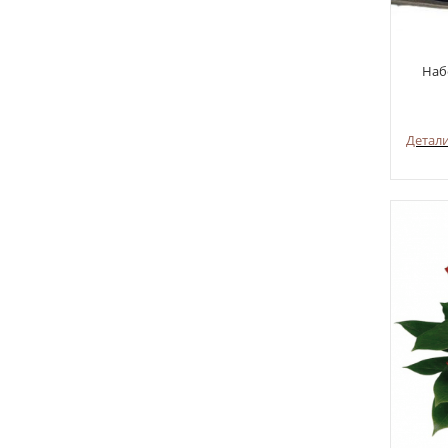
Наб
Детал