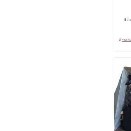
Шам
Детал