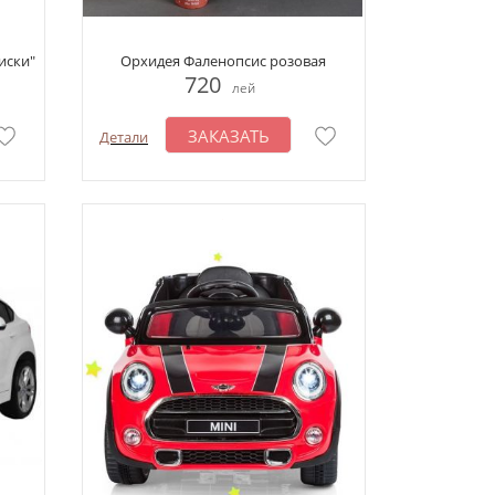
иски"
Орхидея Фаленопсис розовая
720
лей
ЗАКАЗАТЬ
Детали