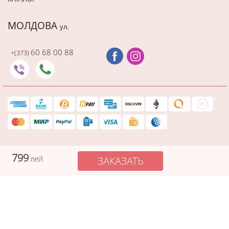
МОЛДОВА
ул.
60 68 00 88
+(373)
Последний раз этот товар
купили 9 минут назад
799
лей
ЗАКАЗАТЬ
Защищенный платеж
Cadourionline сохраняет вашу платежную информацию в
безопасности, а данные вашей карты не видны никому в процессе
оплаты
Copyright © 2026. Все права защищены. Создание сайта - Studio Webmaster