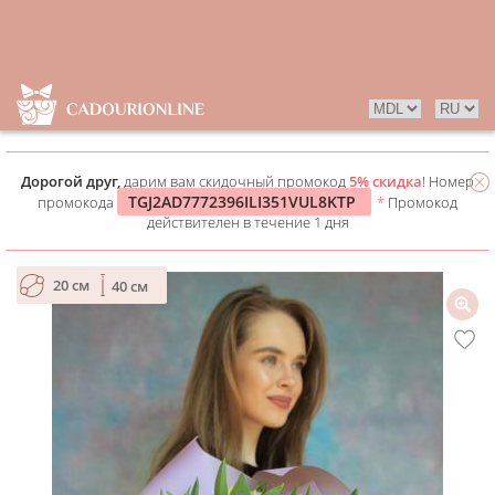
Дорогой друг,
дарим вам скидочный промокод
5% скидка
! Номер
TGJ2AD7772396ILI351VUL8KTP
промокода
*
Промокод
действителен в течение 1 дня
20 см
40 см