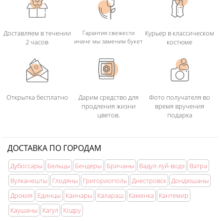
Доставляем в течении
Гарантия свежести
Курьер в классическом
иначе мы заменим букет
2 часов
костюме
Открытка бесплатно
Дарим средство для
Фото получателя во
продления жизни
время вручения
цветов.
подарка
ДОСТАВКА ПО ГОРОДАМ
Дубоссары
Бельцы
Бендеры
Бричаны
Вадул-луй-водэ
Ватра
Вулканешты
Глодяны
Григориополь
Днестровск
Дондюшаны
Дрокия
Единцы
Каинары
Калараш
Каменка
Кантемир
Каушаны
Кагул
Кодру