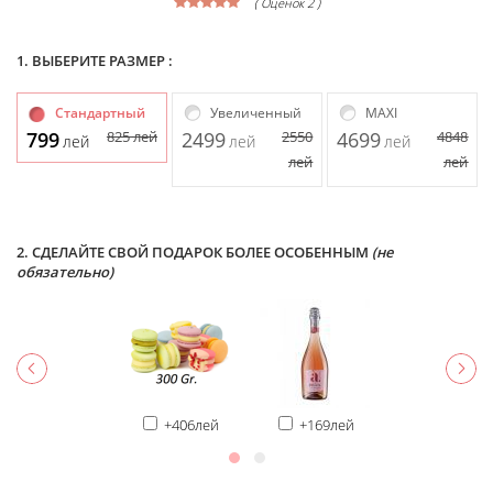
( Оценок 2 )
1. ВЫБЕРИТЕ РАЗМЕР :
Стандартный
Увеличенный
MAXI
799
825
лей
2499
2550
4699
4848
лей
лей
лей
лей
лей
2. СДЕЛАЙТЕ СВОЙ ПОДАРОК БОЛЕЕ ОСОБЕННЫМ
(не
обязательно)
+406лей
+169лей