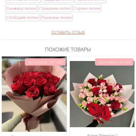
Сынжера лилии
Страшены лилии
Сороки лилии
Слободзея лилии
Рышканы лилии
ОСТАВИТЬ ОТЗЫВ
ПОХОЖИЕ ТОВАРЫ
Экономия: 141 лей
Экономия: 40 лей
Букет "Легкость"