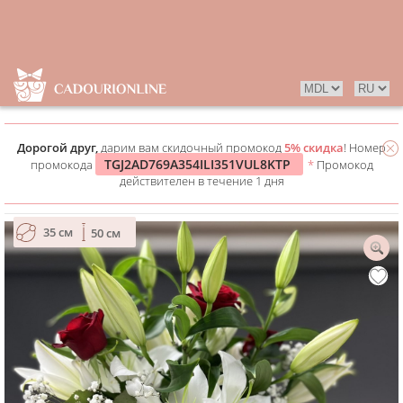
Дорогой друг,
дарим вам скидочный промокод
5% скидка
! Номер
TGJ2AD769A354ILI351VUL8KTP
промокода
*
Промокод
действителен в течение 1 дня
35 см
50 см