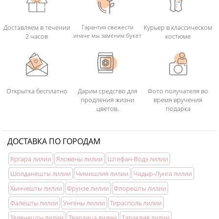
-
Эксклюзивные ранункулюсы
-
сухоцветы
Доставляем в течении
Гарантия свежести
Курьер в классическом
-
Букет цветов лилии
иначе мы заменим букет
2 часов
костюме
-
Девушке на день рождения
-
Эксклюзив для мамы
-
Подарок на свадьбу
-
Свадьба 30 лет
-
Букеты из ирисов
-
Большой плюшевый медведь
Открытка бесплатно
Дарим средство для
Фото получателя во
-
Воздушные шары
продления жизни
время вручения
цветов.
подарка
ДОСТАВКА ПО ГОРОДАМ
Яргара лилии
Яловены лилии
Штефан-Водэ лилии
Шолданешты лилии
Чимишлия лилии
Чадыр-Лунга лилии
Хынчешты лилии
Фрунзе лилии
Флорешты лилии
Фалешты лилии
Унгены лилии
Тирасполь лилии
Теленешты лилии
Твардица лилии
Тараклия лилии