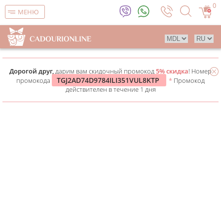
0
МЕНЮ
Дорогой друг,
дарим вам скидочный промокод
5% скидка
! Номер
TGJ2AD74D9784ILI351VUL8KTP
промокода
*
Промокод
действителен в течение 1 дня