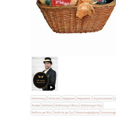
Албиница
Абаклия
Авдарма
Аврэмень
Агрономовка
Алава
Албина
Албинецул Векь
Албинецул Ноу
Албота де Жос
Албота де Сус
Александерфелд
Александ