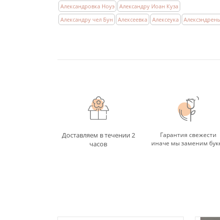
Александровка Ноуэ
Александру Иоан Куза
Александру чел Бун
Алексеевка
Алексеука
Алексэндрен
Доставляем в течении 2
Гарантия свежести
иначе мы заменим бук
часов