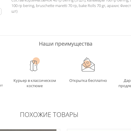
Состав корзины:бычок 40 гр bering (3 Шт), кальмары 100 гр bering,
100 гр bering, bruschette maretti 70 гр, bake Rolls 70 gr, арахис Фиест
шт)
ь
Наши преимущества
Курьер в классическом
Открытка бесплатно
Дар
ет
костюме
продле
ПОХОЖИЕ ТОВАРЫ