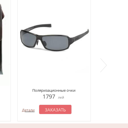
Поляризационные очки
Скретч карта
1797
1
лей
ЗАКАЗАТЬ
З
Детали
Детали