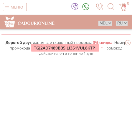
0
МЕНЮ
Дорогой друг,
дарим вам скидочный промокод
5% скидка
! Номер
TGJ2AD7489BB5ILI351VUL8KTP
промокода
*
Промокод
действителен в течение 1 дня