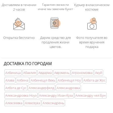
Доставляем в течении
Гарантия свежести
Курьер в классическом
иначе мы заменим букет
2 часов
костюме
Открытка бесплатно
Дарим средство для
Фото получателя во
продления жизни
время вручения
цветов.
подарка
ДОСТАВКА ПО ГОРОДАМ
Албиница
Абаклия
Авдарма
Аврэмень
Агрономовка
Акуй
Алава
Албина
Албинецул Векь
Албинецул Ноу
Албота де Жос
Албота де Сус
Александерфелд
Александровка
Александровка Ноуэ
Александру Иоан Куза
Александру чел Бун
Алексеевка
Алексеука
Алексэндрень