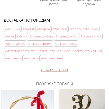
цветов.
подарка
ДОСТАВКА ПО ГОРОДАМ
Албиница
Абаклия
Авдарма
Аврэмень
Агрономовка
Акуй
Алава
Албина
Албинецул Векь
Албинецул Ноу
Албота де Жос
Албота де Сус
Александерфелд
Александровка
Александровка Ноуэ
Александру Иоан Куза
Александру чел Бун
Алексеевка
Алексеука
Алексэндрень
ОСТАВИТЬ ОТЗЫВ
ПОХОЖИЕ ТОВАРЫ