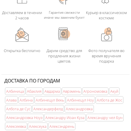
Доставляем в течении
Гарантия свежести
Курьер в классическом
иначе мы заменим букет
2 часов
костюме
Открытка бесплатно
Дарим средство для
Фото получателя во
продления жизни
время вручения
цветов.
подарка
ДОСТАВКА ПО ГОРОДАМ
Албиница
Абаклия
Авдарма
Аврэмень
Агрономовка
Акуй
Алава
Албина
Албинецул Векь
Албинецул Ноу
Албота де Жос
Албота де Сус
Александерфелд
Александровка
Александровка Ноуэ
Александру Иоан Куза
Александру чел Бун
Алексеевка
Алексеука
Алексэндрень