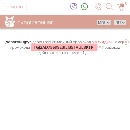
0
МЕНЮ
Дорогой друг,
дарим вам скидочный промокод
5% скидка
! Номер
TGJ2AD75699E3ILI351VUL8KTP
промокода
*
Промокод
действителен в течение 1 дня