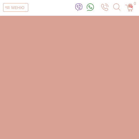
0
МЕНЮ