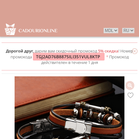
Дорогой друг,
дарим вам скидочный промокод
5% скидка
! Номер
TGJ2AD76B8875ILI351VUL8KTP
промокода
*
Промокод
действителен в течение 1 дня