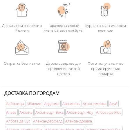
Доставляем в течении
Гарантия свежести
Курьер в классическом
иначе мы заменим букет
2 часов
костюме
Открытка бесплатно
Дарим средство для
Фото получателя во
продления жизни
время вручения
цветов.
подарка
ДОСТАВКА ПО ГОРОДАМ
Албиница
Абаклия
Авдарма
Аврэмень
Агрономовка
Акуй
Алава
Албина
Албинецул Векь
Албинецул Ноу
Албота де Жос
Албота де Сус
Александерфелд
Александровка
Александровка Ноуэ
Александру Иоан Куза
Александру чел Бун