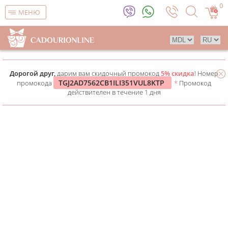
0
МЕНЮ
Дорогой друг,
дарим вам скидочный промокод
5% скидка
! Номер
TGJ2AD7562CB1ILI351VUL8KTP
промокода
*
Промокод
действителен в течение 1 дня