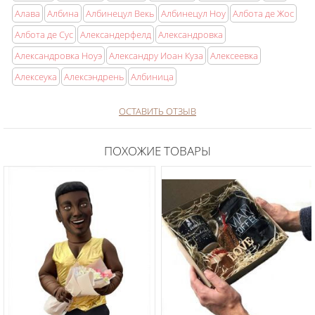
Алава
Албина
Албинецул Векь
Албинецул Ноу
Албота де Жос
Албота де Сус
Александерфелд
Александровка
Александровка Ноуэ
Александру Иоан Куза
Алексеевка
Алексеука
Алексэндрень
Албиница
ОСТАВИТЬ ОТЗЫВ
ПОХОЖИЕ ТОВАРЫ