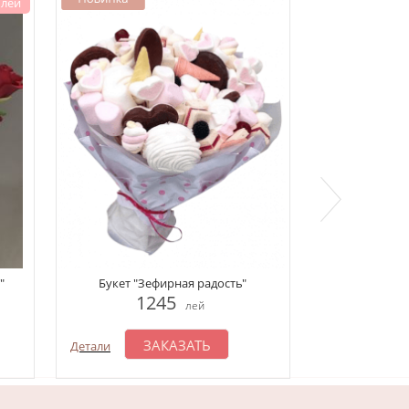
 лей
Кораб
"
Букет "Зефирная радость"
1
1245
лей
З
Детали
ЗАКАЗАТЬ
Детали