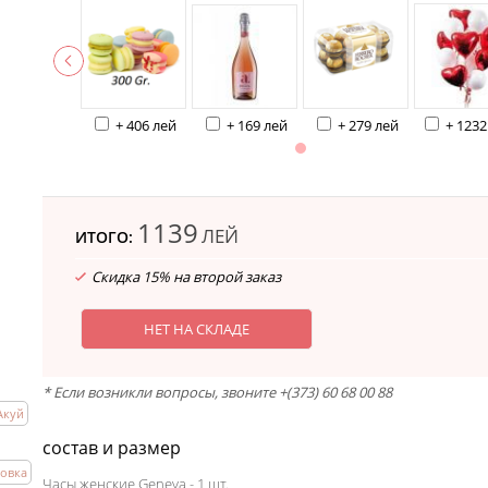
+ 406 лей
+ 169 лей
+ 279 лей
+ 1232
1139
ЛЕЙ
ИТОГО:
Скидка 15% на второй заказ
НЕТ НА СКЛАДЕ
* Если возникли вопросы, звоните +(373) 60 68 00 88
Акуй
состав и размер
ровка
Часы женские Geneva - 1 шт.