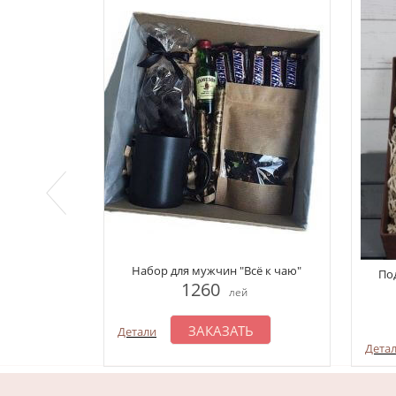
Набор для мужчин "Всё к чаю"
По
1260
лей
ЗАКАЗАТЬ
Детали
Дета