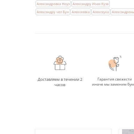
Александровка Ноуэ
Александру Иоан Куза
Александру чел Бун
Алексеевка
Алексеука
Алексэндрен
Доставляем в течении 2
Гарантия свежести
иначе мы заменим бук
часов