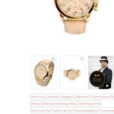
Албиница
Абаклия
Авдарма
Аврэмень
Агрономовка
Алава
Албина
Албинецул Векь
Албинецул Ноу
Албота де Жос
Албота де Сус
Александерфелд
Александ