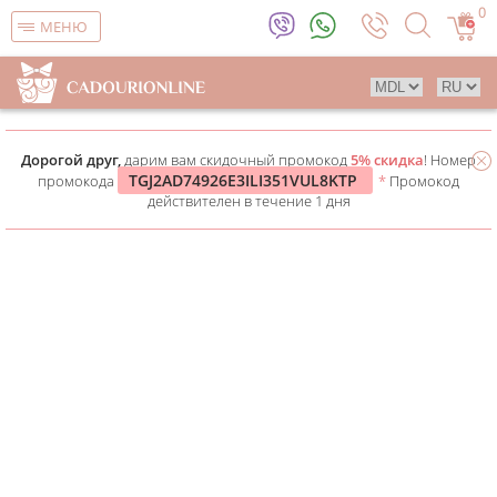
0
МЕНЮ
Дорогой друг,
дарим вам скидочный промокод
5% скидка
! Номер
TGJ2AD74926E3ILI351VUL8KTP
промокода
*
Промокод
действителен в течение 1 дня