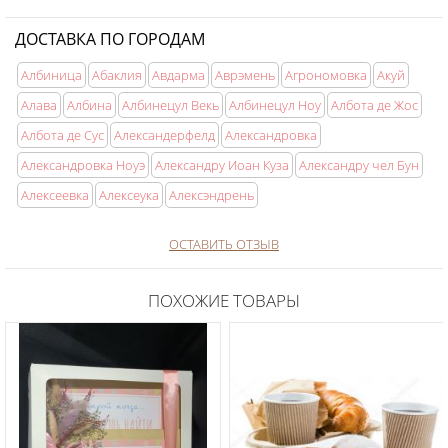
ДОСТАВКА ПО ГОРОДАМ
Албиница
Абаклия
Авдарма
Аврэмень
Агрономовка
Акуй
Алава
Албина
Албинецул Векь
Албинецул Ноу
Албота де Жос
Албота де Сус
Александерфелд
Александровка
Александровка Ноуэ
Александру Иоан Куза
Александру чел Бун
Алексеевка
Алексеука
Алексэндрень
ОСТАВИТЬ ОТЗЫВ
ПОХОЖИЕ ТОВАРЫ