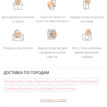
Доставляем в течении
Гарантия свежести
Курьер в классическом
иначе мы заменим букет
2 часов
костюме
Открытка бесплатно
Дарим средство для
Фото получателя во
продления жизни
время вручения
цветов.
подарка
ДОСТАВКА ПО ГОРОДАМ
Яргара
Днестровск
Вулканешты
Комрат
Резина
Криуляны
Тараклия
Калараш
Слободзея
Григориополь
ОСТАВИТЬ ОТЗЫВ