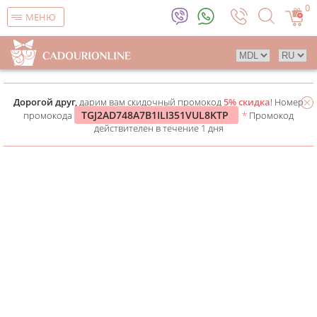
0
МЕНЮ
Дорогой друг,
дарим вам скидочный промокод
5% скидка
! Номер
TGJ2AD748A7B1ILI351VUL8KTP
промокода
*
Промокод
действителен в течение 1 дня