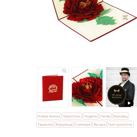
Новые Анены
Тирасполь
Глодяны
Леова
Быковец
Тараклия
Бируинца
Сынжера
Яргара
Григориополь