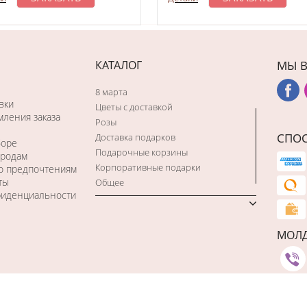
КАТАЛОГ
МЫ В
8 марта
вки
Цветы с доставкой
ления заказа
Розы
СПО
Доставка подарков
боре
Подарочные корзины
ородам
Корпоративные подарки
по предпочтениям
ты
Общее
фиденциальности
МОЛ