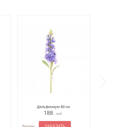
Дельфиниум 80 см
Серёжк
188
1
лей
ЗАКАЗАТЬ
З
Детали
Детали