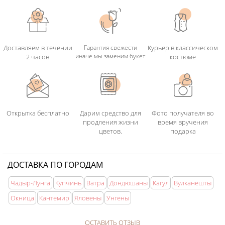
Доставляем в течении
Гарантия свежести
Курьер в классическом
иначе мы заменим букет
2 часов
костюме
Открытка бесплатно
Дарим средство для
Фото получателя во
продления жизни
время вручения
цветов.
подарка
ДОСТАВКА ПО ГОРОДАМ
Чадыр-Лунга
Купчинь
Ватра
Дондюшаны
Кагул
Вулканешты
Окница
Кантемир
Яловены
Унгены
ОСТАВИТЬ ОТЗЫВ