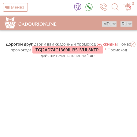
0
МЕНЮ
Дорогой друг,
дарим вам скидочный промокод
5% скидка
! Номер
TGJ2AD74C1369ILI351VUL8KTP
промокода
*
Промокод
действителен в течение 1 дня