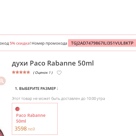
TGJ2AD7479867ILI351VUL8KTP
мокод
5% скидка
! Номер промокода
духи Paco Rabanne 50ml
( Оценок 1 )
1. ВЫБЕРИТЕ РАЗМЕР :
Этот товар не может быть доставлен до 10:00 утра
Paco Rabanne
50ml
3598
лей