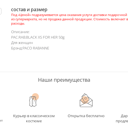
состав и размер
ь
Под «Ценой» подразумевается цена оказания услуги доставки подарочной
из супермаркета, но не продажа данной продукции. Стоимость включает в
расходы.
Описание:
PAC.RAB.BLACK XS FOR HER 50g
Для женщин
Брэнд:PACO RABANNE
Наши преимущества
Курьер в классическом
Открытка бесплатно
Дар
ет
костюме
продле