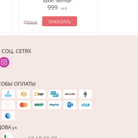
Букет "Восторг"
1
999
лей
З
Детали
ЗАКАЗАТЬ
Детали
 СОЦ. СЕТЯХ
СОБЫ ОПЛАТЫ
ДОВА
ул.