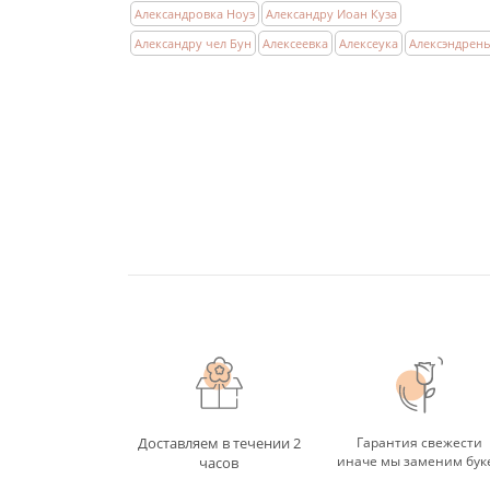
Александровка Ноуэ
Александру Иоан Куза
Александру чел Бун
Алексеевка
Алексеука
Алексэндрен
Доставляем в течении 2
Гарантия свежести
иначе мы заменим бук
часов