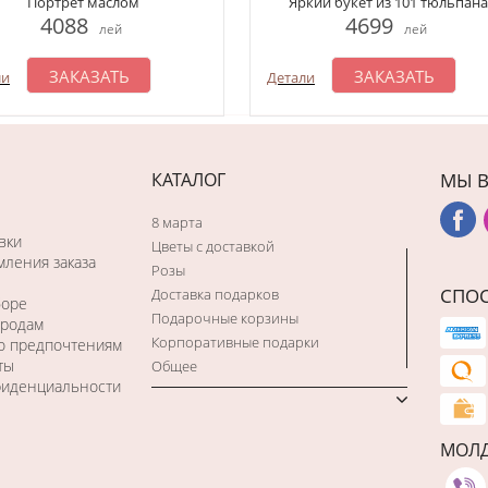
Портрет маслом
Яркий букет из 101 тюльпана
4088
4699
лей
лей
ЗАКАЗАТЬ
ЗАКАЗАТЬ
ли
Детали
КАТАЛОГ
МЫ В
8 марта
вки
Цветы с доставкой
ления заказа
Розы
СПО
Доставка подарков
боре
Подарочные корзины
ородам
Корпоративные подарки
по предпочтениям
ты
Общее
фиденциальности
МОЛ