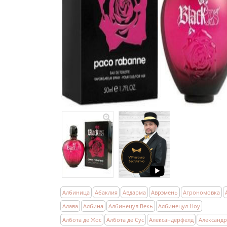
Албиница
Абаклия
Авдарма
Аврэмень
Агрономовка
Алава
Албина
Албинецул Векь
Албинецул Ноу
Албота де Жос
Албота де Сус
Александерфелд
Александ