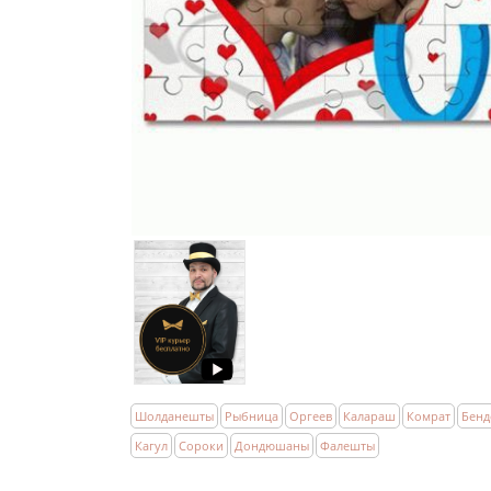
Шолданешты
Рыбница
Оргеев
Калараш
Комрат
Бенд
Кагул
Сороки
Дондюшаны
Фалешты