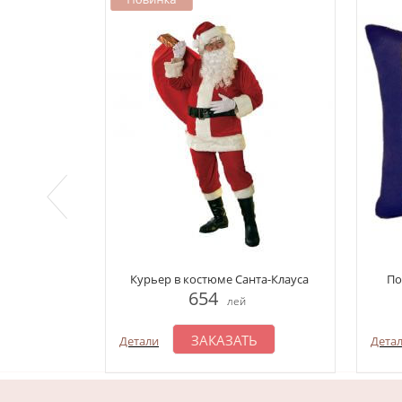
Курьер в костюме Санта-Клауса
По
654
лей
ЗАКАЗАТЬ
Детали
Дета