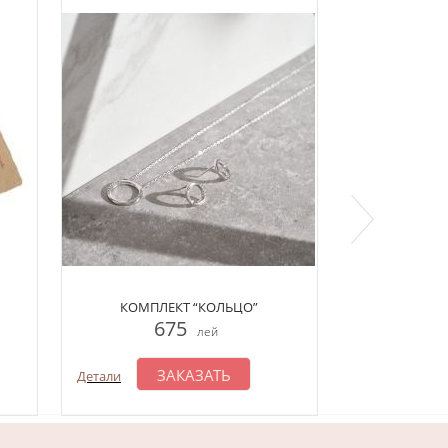
КОМПЛЕКТ “КОЛЬЦО”
КОМП
675
6
лей
ЗАКАЗАТЬ
З
Детали
Детали