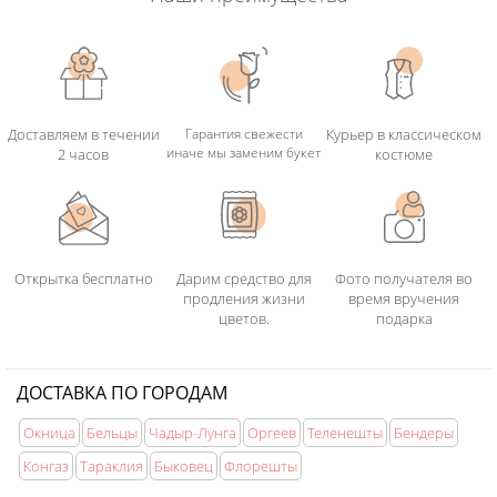
Доставляем в течении
Гарантия свежести
Курьер в классическом
иначе мы заменим букет
2 часов
костюме
Открытка бесплатно
Дарим средство для
Фото получателя во
продления жизни
время вручения
цветов.
подарка
ДОСТАВКА ПО ГОРОДАМ
Окница
Бельцы
Чадыр-Лунга
Оргеев
Теленешты
Бендеры
Конгаз
Тараклия
Быковец
Флорешты