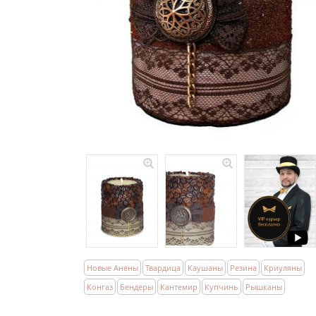
Новые Анены
Твардица
Каушаны
Резина
Криуляны
Конгаз
Бендеры
Кантемир
Купчинь
Рышканы