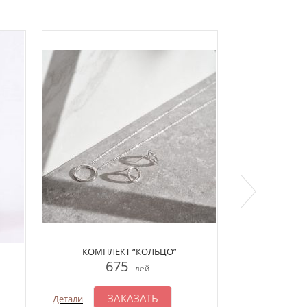
КОМПЛЕКТ “КОЛЬЦО”
КОМП
675
6
лей
ЗАКАЗАТЬ
З
Детали
Детали