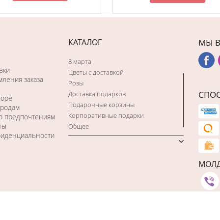
КАТАЛОГ
МЫ В
8 марта
вки
Цветы с доставкой
ления заказа
Розы
СПО
Доставка подарков
боре
Подарочные корзины
ородам
Корпоративные подарки
по предпочтениям
ты
Общее
фиденциальности
МОЛ
Studio Webmaster