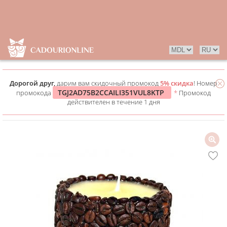
Дорогой друг,
дарим вам скидочный промокод
5% скидка
! Номер
TGJ2AD75B2CCAILI351VUL8KTP
промокода
*
Промокод
действителен в течение 1 дня