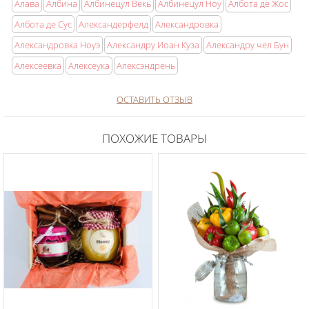
Алава
Албина
Албинецул Векь
Албинецул Ноу
Албота де Жос
Албота де Сус
Александерфелд
Александровка
Александровка Ноуэ
Александру Иоан Куза
Александру чел Бун
Алексеевка
Алексеука
Алексэндрень
ОСТАВИТЬ ОТЗЫВ
ПОХОЖИЕ ТОВАРЫ