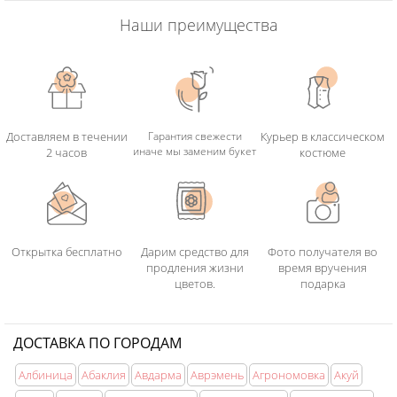
Наши преимущества
Доставляем в течении
Гарантия свежести
Курьер в классическом
иначе мы заменим букет
2 часов
костюме
Открытка бесплатно
Дарим средство для
Фото получателя во
продления жизни
время вручения
цветов.
подарка
ДОСТАВКА ПО ГОРОДАМ
Албиница
Абаклия
Авдарма
Аврэмень
Агрономовка
Акуй