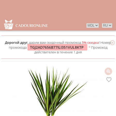
Дорогой друг,
дарим вам скидочный промокод
5% скидка
! Номер
TGJ2AD7656B77ILI351VUL8KTP
промокода
*
Промокод
действителен в течение 1 дня