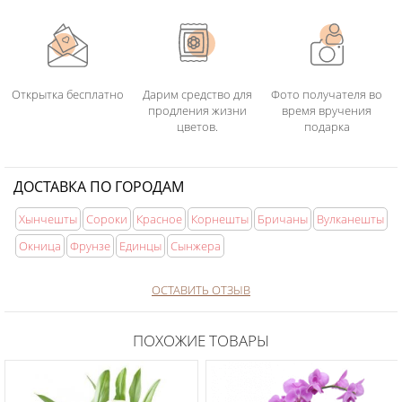
Открытка бесплатно
Дарим средство для
Фото получателя во
продления жизни
время вручения
цветов.
подарка
ДОСТАВКА ПО ГОРОДАМ
Хынчешты
Сороки
Красное
Корнешты
Бричаны
Вулканешты
Окница
Фрунзе
Единцы
Сынжера
ОСТАВИТЬ ОТЗЫВ
ПОХОЖИЕ ТОВАРЫ