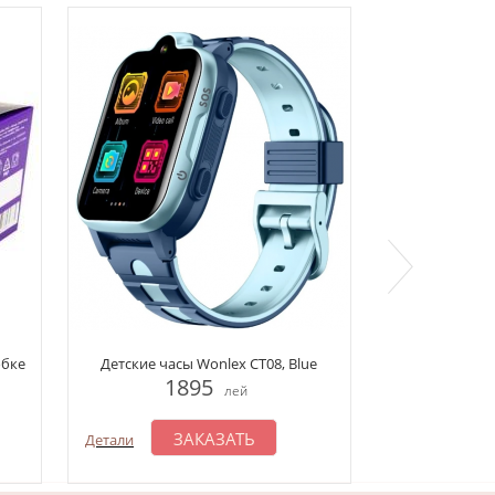
обке
Детские часы Wonlex CT08, Blue
Бита сувенирн
1895
7
лей
ЗАКАЗАТЬ
З
Детали
Детали