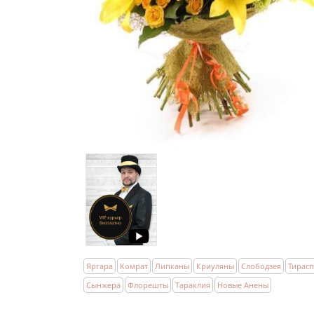
Яргара
Комрат
Липканы
Криуляны
Слободзея
Тирас
Сынжера
Флорешты
Тараклия
Новые Анены