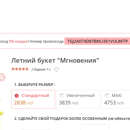
TGJ2AD74D87B8ILI351VUL8KTP
окод
5% скидка
! Номер промокода
Летний букет "Мгновения"
( Оценок 1 )
1. ВЫБЕРИТЕ РАЗМЕР :
Стандартный
Увеличенный
MAXI
2838
3839
4753
лей
лей
лей
2. СДЕЛАЙТЕ СВОЙ ПОДАРОК БОЛЕЕ ОСОБЕННЫМ
(не обязате