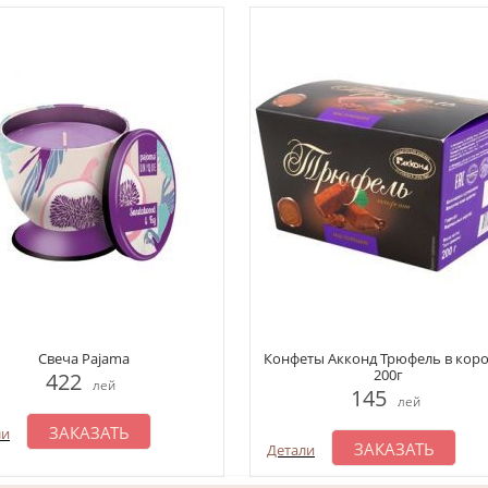
Свеча Pajama
Конфеты Акконд Трюфель в кор
200г
422
лей
145
лей
ЗАКАЗАТЬ
ли
ЗАКАЗАТЬ
Детали