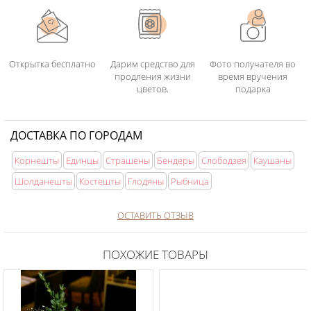
Открытка бесплатно
Дарим средство для
Фото получателя во
продления жизни
время вручения
цветов.
подарка
ДОСТАВКА ПО ГОРОДАМ
Корнешты
Единцы
Страшены
Бендеры
Слободзея
Каушаны
Шолданешты
Костешты
Глодяны
Рыбница
ОСТАВИТЬ ОТЗЫВ
ПОХОЖИЕ ТОВАРЫ