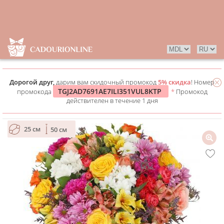
Дорогой друг,
дарим вам скидочный промокод
5% скидка
! Номер
TGJ2AD7691AE7ILI351VUL8KTP
промокода
*
Промокод
действителен в течение 1 дня
25 см
50 см