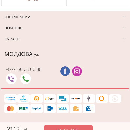
О КОМПАНИИ
ПОМОЩЬ
КАТАЛОГ
МОЛДОВА
ул.
60 68 00 88
+(373)
аз этот товар
нут назад
2112
лей