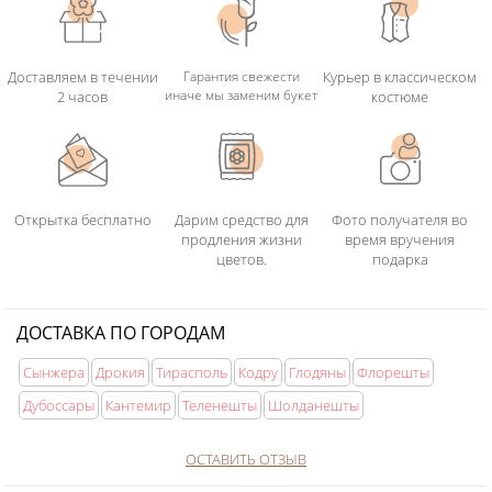
Доставляем в течении
Гарантия свежести
Курьер в классическом
иначе мы заменим букет
2 часов
костюме
Открытка бесплатно
Дарим средство для
Фото получателя во
продления жизни
время вручения
цветов.
подарка
ДОСТАВКА ПО ГОРОДАМ
Сынжера
Дрокия
Тирасполь
Кодру
Глодяны
Флорешты
Дубоссары
Кантемир
Теленешты
Шолданешты
ОСТАВИТЬ ОТЗЫВ