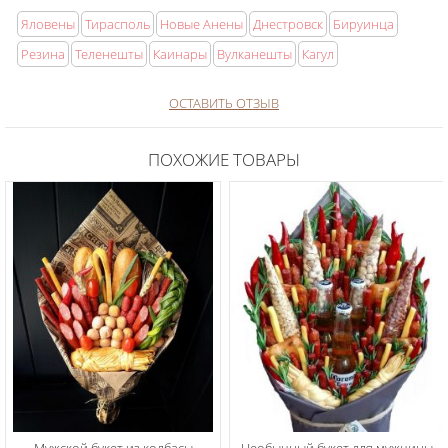
Яловены
Тирасполь
Новые Анены
Днестровск
Бируинца
Резина
Теленешты
Каинары
Вулканешты
Кагул
ОСТАВИТЬ ОТЗЫВ
ПОХОЖИЕ ТОВАРЫ