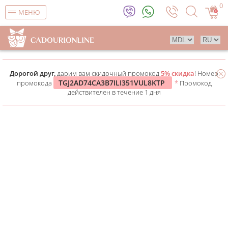
0
МЕНЮ
Дорогой друг,
дарим вам скидочный промокод
5% скидка
! Номер
TGJ2AD74CA3B7ILI351VUL8KTP
промокода
*
Промокод
действителен в течение 1 дня