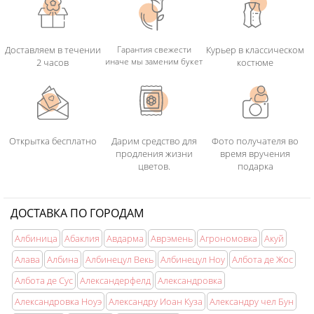
Доставляем в течении
Гарантия свежести
Курьер в классическом
иначе мы заменим букет
2 часов
костюме
Открытка бесплатно
Дарим средство для
Фото получателя во
продления жизни
время вручения
цветов.
подарка
ДОСТАВКА ПО ГОРОДАМ
Албиница
Абаклия
Авдарма
Аврэмень
Агрономовка
Акуй
Алава
Албина
Албинецул Векь
Албинецул Ноу
Албота де Жос
Албота де Сус
Александерфелд
Александровка
Александровка Ноуэ
Александру Иоан Куза
Александру чел Бун