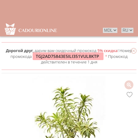
Дорогой друг,
дарим вам скидочный промокод
5% скидка
! Номер
TGJ2AD75843E5ILI351VUL8KTP
промокода
*
Промокод
действителен в течение 1 дня