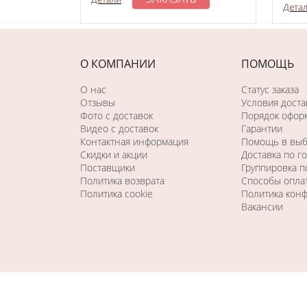
Дета
О КОМПАНИИ
ПОМОЩЬ
О нас
Статус заказа
Отзывы
Условия доста
Фото c доставок
Порядок оформ
Видео с доставок
Гарантии
Контактная информация
Помощь в вы
Скидки и акции
Доставка по г
Поставщики
Группировка 
Политика возврата
Способы опла
Политика cookie
Политика кон
Вакансии
Последний раз этот товар
купили 16 минут назад
Copyright © 2026. Все права защищены. Создание сайта - 