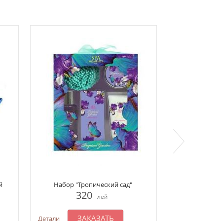
й
Набор "Тропический сад"
Набор Accentra
320
лей
3
ЗАКАЗАТЬ
Детали