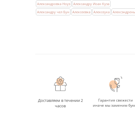
Александровка Ноуэ
Александру Иоан Куза
Александру чел Бун
Алексеевка
Алексеука
Алексэндрен
Доставляем в течении 2
Гарантия свежести
иначе мы заменим бук
часов