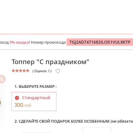
TGJ2AD7471682ILI351VUL8KTP
мокод
5% скидка
! Номер промокода
Топпер "С праздником"
( Оценок 1 )
1. ВЫБЕРИТЕ РАЗМЕР :
Стандартный
300
лей
2. СДЕЛАЙТЕ СВОЙ ПОДАРОК БОЛЕЕ ОСОБЕННЫМ
(не обязате