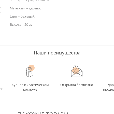
Топпер "С праздником" – 1 шт.
Материал – дерево,
ь
Цвет – бежевый,
Высота – 20 см.
Наши преимущества
Курьер в классическом
Открытка бесплатно
Дар
ет
костюме
продле