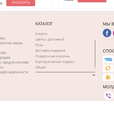
ЗАКАЗАТЬ
ли
КАТАЛОГ
МЫ В
8 марта
вки
Цветы с доставкой
ления заказа
Розы
СПО
Доставка подарков
боре
Подарочные корзины
ородам
Корпоративные подарки
по предпочтениям
ты
Общее
фиденциальности
МОЛ
Studio Webmaster