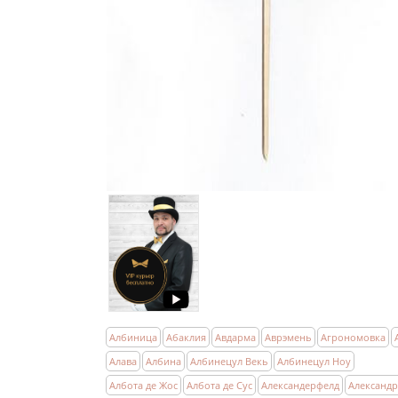
Албиница
Абаклия
Авдарма
Аврэмень
Агрономовка
Алава
Албина
Албинецул Векь
Албинецул Ноу
Албота де Жос
Албота де Сус
Александерфелд
Александ