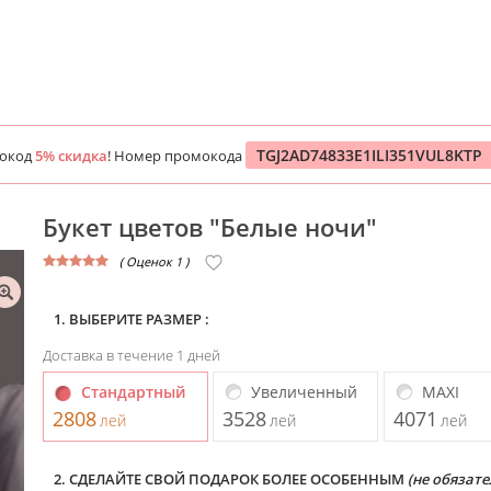
TGJ2AD74833E1ILI351VUL8KTP
мокод
5% скидка
! Номер промокода
Букет цветов "Белые ночи"
( Оценок 1 )
1. ВЫБЕРИТЕ РАЗМЕР :
Доставка в течение 1 дней
Стандартный
Увеличенный
MAXI
2808
3528
4071
лей
лей
лей
2. СДЕЛАЙТЕ СВОЙ ПОДАРОК БОЛЕЕ ОСОБЕННЫМ
(не обязате