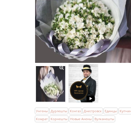
Унгены
Дурлешты
Конгаз
Днестровск
Единцы
Купчи
Комрат
Корнешты
Новые Анены
Вулканешты