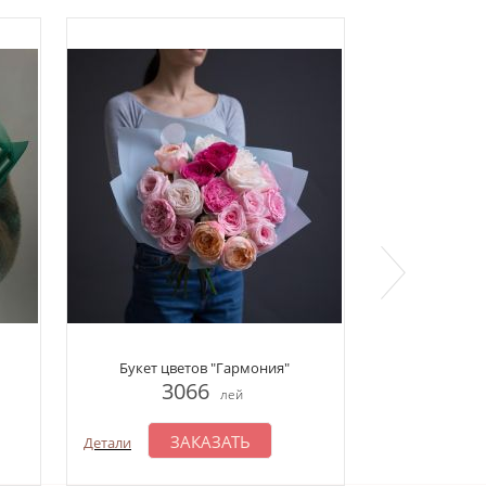
Букет цветов "Гармония"
Букет цв
3066
2
лей
ЗАКАЗАТЬ
З
Детали
Детали