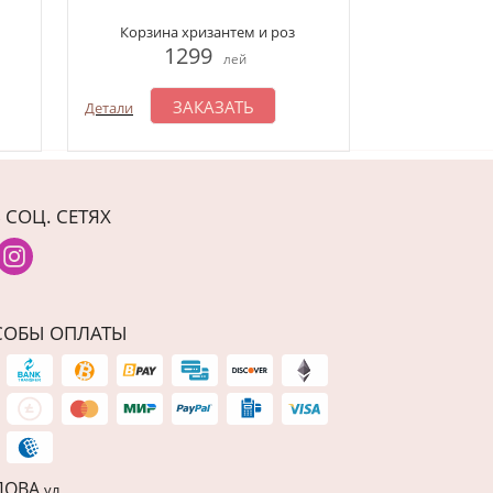
Корзина хризантем и роз
Композиция шар
1299
7
лей
ЗАКАЗАТЬ
З
Детали
Детали
 СОЦ. СЕТЯХ
СОБЫ ОПЛАТЫ
ДОВА
ул.