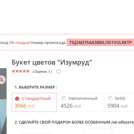
TGJ2AD75AA3B8ILI351VUL8KTP
окод
5% скидка
! Номер промокода
Букет цветов "Изумруд"
( Оценок 1 )
1. ВЫБЕРИТЕ РАЗМЕР :
Стандартный
Увеличенный
MAXI
3066
4526
5904
лей
лей
лей
2. СДЕЛАЙТЕ СВОЙ ПОДАРОК БОЛЕЕ ОСОБЕННЫМ
(не обязате