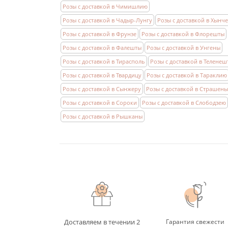
Розы с доставкой в Чимишлию
Розы с доставкой в Чадыр-Лунгу
Розы с доставкой в Хынч
Розы с доставкой в Фрунзе
Розы с доставкой в Флорешты
Розы с доставкой в Фалешты
Розы с доставкой в Унгены
Розы с доставкой в Тирасполь
Розы с доставкой в Теленеш
Розы с доставкой в Твардицу
Розы с доставкой в Тараклию
Розы с доставкой в Сынжеру
Розы с доставкой в Страшены
Розы с доставкой в Сороки
Розы с доставкой в Слободзею
Розы с доставкой в Рышканы
Доставляем в течении 2
Гарантия свежести