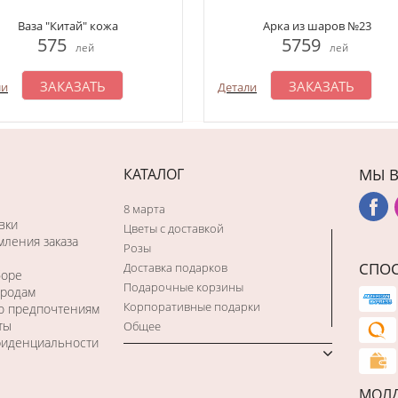
Ваза "Китай" кожа
Арка из шаров №23
575
5759
лей
лей
ЗАКАЗАТЬ
ЗАКАЗАТЬ
ли
Детали
КАТАЛОГ
МЫ В
8 марта
вки
Цветы с доставкой
ления заказа
Розы
СПО
Доставка подарков
боре
Подарочные корзины
ородам
Корпоративные подарки
по предпочтениям
ты
Общее
фиденциальности
МОЛ