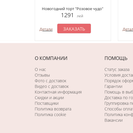
Новогодний торт "Розовое чудо"
1291
лей
ЗАКАЗАТЬ
Детали
Дета
О КОМПАНИИ
ПОМОЩЬ
О нас
Статус заказа
Отзывы
Условия доста
Фото c доставок
Порядок оформ
Видео с доставок
Гарантии
Контактная информация
Помощь в вы
Скидки и акции
Доставка по г
Поставщики
Группировка 
Политика возврата
Способы опла
Политика cookie
Политика кон
Вакансии
Последний раз этот товар
купили 21 минуту назад