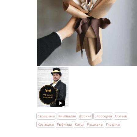
Страшены
Чимишлия
Дрокия
Слободзея
Оргеев
Костешты
Рыбница
Кагул
Рышканы
Глодяны