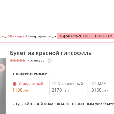
TGJ2AD7462C72ILI351VUL8KTP
мокод
5% скидка
! Номер промокода
Букет из красной гипсофилы
( Оценок 1 )
1. ВЫБЕРИТЕ РАЗМЕР :
Стандартный
Увеличенный
MAXI
1188
2178
3168
лей
лей
лей
2. СДЕЛАЙТЕ СВОЙ ПОДАРОК БОЛЕЕ ОСОБЕННЫМ
(не обязате