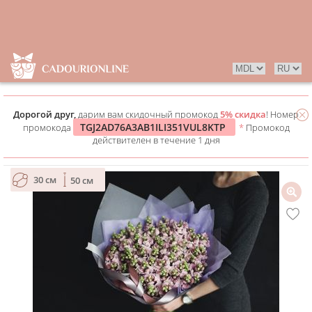
Дорогой друг,
дарим вам скидочный промокод
5% скидка
! Номер
TGJ2AD76A3AB1ILI351VUL8KTP
промокода
*
Промокод
действителен в течение 1 дня
30 см
50 см