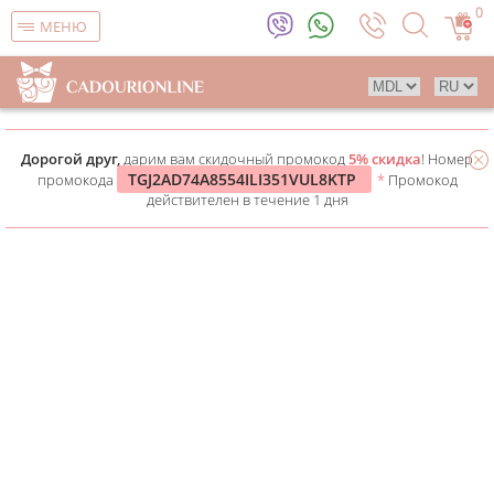
0
МЕНЮ
Дорогой друг,
дарим вам скидочный промокод
5% скидка
! Номер
TGJ2AD74A8554ILI351VUL8KTP
промокода
*
Промокод
действителен в течение 1 дня