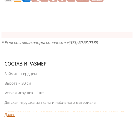
* Если возникли вопросы, звоните +(373) 60 68 00 88
СОСТАВ И РАЗМЕР
Зайчик с сердцем
Высота – 30 см
мягкая игрушка – 1шт
Детская игрушка из ткани и набивного материала.
Цвет игрушки может варьировать, в зависимости от наличия
Далее
на складе.