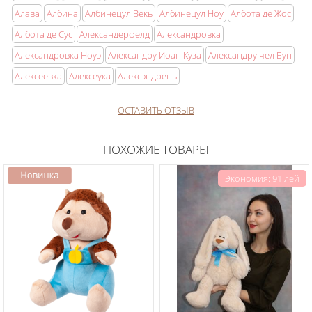
Алава
Албина
Албинецул Векь
Албинецул Ноу
Албота де Жос
Албота де Сус
Александерфелд
Александровка
Александровка Ноуэ
Александру Иоан Куза
Александру чел Бун
Алексеевка
Алексеука
Алексэндрень
ОСТАВИТЬ ОТЗЫВ
ПОХОЖИЕ ТОВАРЫ
Экономия: 91 лей