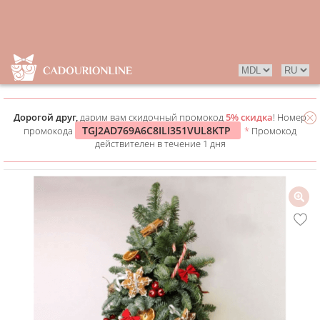
Дорогой друг,
дарим вам скидочный промокод
5% скидка
! Номер
TGJ2AD769A6C8ILI351VUL8KTP
промокода
*
Промокод
действителен в течение 1 дня