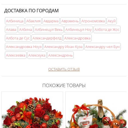
ДОСТАВКА ПО ГОРОДАМ
Албиница
Абаклия
Авдарма
Аврэмень
Агрономовка
Акуй
Алава
Албина
Албинецул Векь
Албинецул Ноу
Албота де Жос
Албота де Сус
Александерфелд
Александровка
Александровка Ноуэ
Александру Иоан Куза
Александру чел Бун
Алексеевка
Алексеука
Алексэндрень
ОСТАВИТЬ ОТЗЫВ
ПОХОЖИЕ ТОВАРЫ