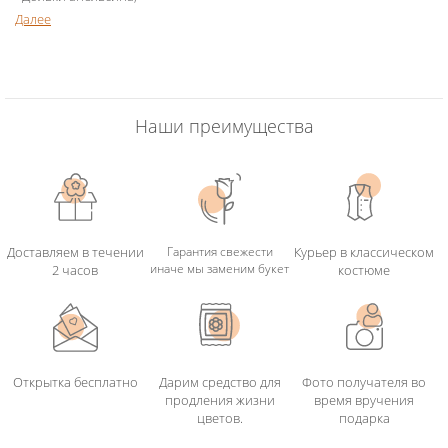
- Корица .
Далее
Наши преимущества
Доставляем в течении
Гарантия свежести
Курьер в классическом
иначе мы заменим букет
2 часов
костюме
Открытка бесплатно
Дарим средство для
Фото получателя во
продления жизни
время вручения
цветов.
подарка