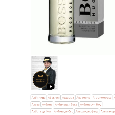
Албиница
Абаклия
Авдарма
Аврэмень
Агрономовка
Алава
Албина
Албинецул Векь
Албинецул Ноу
Албота де Жос
Албота де Сус
Александерфелд
Александ