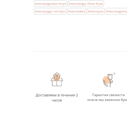
Александровка Ноуэ
Александру Иоан Куза
Александру чел Бун
Алексеевка
Алексеука
Алексэндрен
Доставляем в течении 2
Гарантия свежести
иначе мы заменим бук
часов