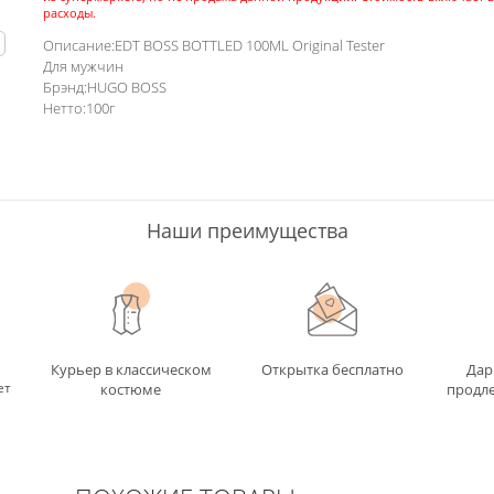
расходы.
ь
Описание:EDT BOSS BOTTLED 100ML Original Tester
Для мужчин
Брэнд:HUGO BOSS
Нетто:100г
Наши преимущества
Курьер в классическом
Открытка бесплатно
Дар
ет
костюме
продле