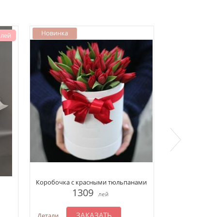
 лей
Коробочка с красными тюльпанами
Букет 
1309
1
лей
ЗАКАЗАТЬ
З
Детали
Детали