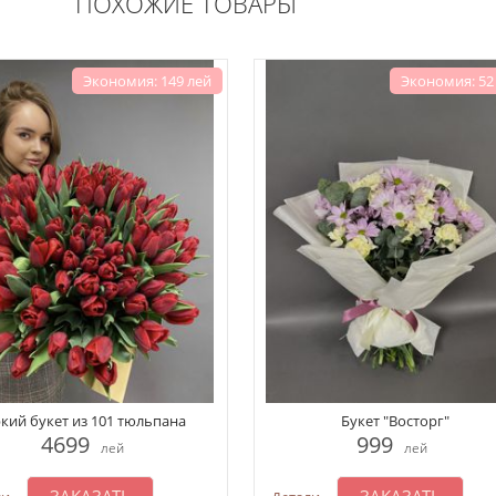
ПОХОЖИЕ ТОВАРЫ
Экономия: 149 лей
Экономия: 52
кий букет из 101 тюльпана
Букет "Восторг"
4699
999
лей
лей