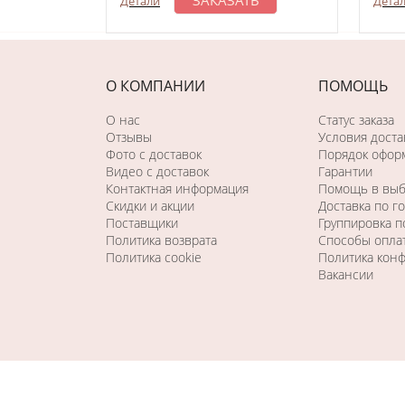
ЗАКАЗАТЬ
Детали
Дета
О КОМПАНИИ
ПОМОЩЬ
О нас
Статус заказа
Отзывы
Условия доста
Фото c доставок
Порядок оформ
Видео с доставок
Гарантии
Контактная информация
Помощь в вы
Скидки и акции
Доставка по г
Поставщики
Группировка 
Политика возврата
Способы опла
Политика cookie
Политика кон
Вакансии
Последний раз этот товар
купили 23 минуты назад