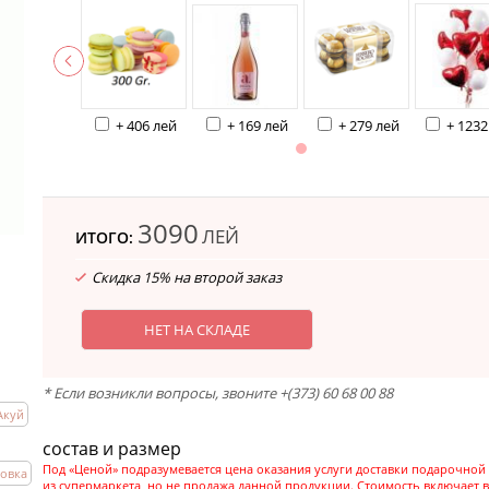
+ 406 лей
+ 169 лей
+ 279 лей
+ 1232
3090
ЛЕЙ
ИТОГО:
Скидка 15% на второй заказ
НЕТ НА СКЛАДЕ
* Если возникли вопросы, звоните +(373) 60 68 00 88
Акуй
состав и размер
Под «Ценой» подразумевается цена оказания услуги доставки подарочной
ровка
из супермаркета, но не продажа данной продукции. Стоимость включает в