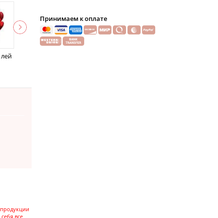
Принимаем к оплате
 лей
 продукции
 себя все