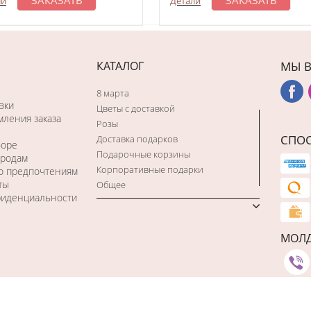
ЗАКАЗАТЬ
ЗАКАЗАТЬ
ли
Детали
КАТАЛОГ
МЫ В
8 марта
вки
Цветы с доставкой
ления заказа
Розы
СПО
Доставка подарков
боре
Подарочные корзины
ородам
Корпоративные подарки
по предпочтениям
ты
Общее
фиденциальности
МОЛ