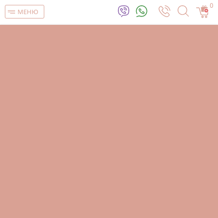
0
МЕНЮ