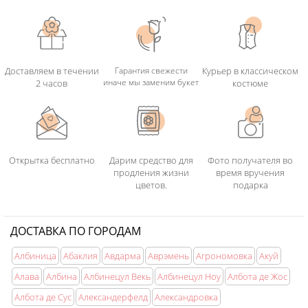
Доставляем в течении
Гарантия свежести
Курьер в классическом
иначе мы заменим букет
2 часов
костюме
Открытка бесплатно
Дарим средство для
Фото получателя во
продления жизни
время вручения
цветов.
подарка
ДОСТАВКА ПО ГОРОДАМ
Албиница
Абаклия
Авдарма
Аврэмень
Агрономовка
Акуй
Алава
Албина
Албинецул Векь
Албинецул Ноу
Албота де Жос
Албота де Сус
Александерфелд
Александровка