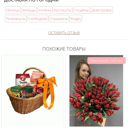
Окница
Бельцы
Унгены
Костешты
Глодяны
Днестровск
Теленешты
Слободзея
Страшены
Кодру
ОСТАВИТЬ ОТЗЫВ
ПОХОЖИЕ ТОВАРЫ
Экономия: 149 лей