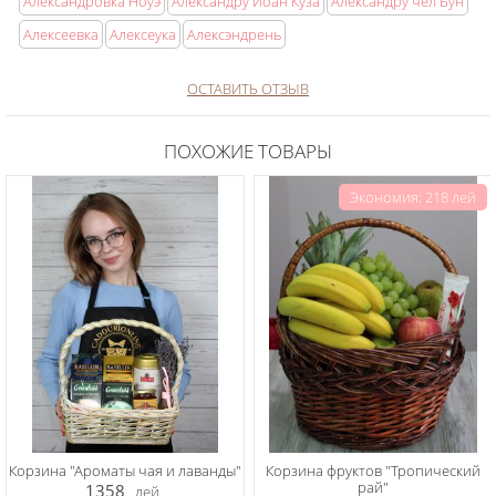
Александровка Ноуэ
Александру Иоан Куза
Александру чел Бун
Алексеевка
Алексеука
Алексэндрень
ОСТАВИТЬ ОТЗЫВ
ПОХОЖИЕ ТОВАРЫ
Экономия: 218 лей
Корзина "Ароматы чая и лаванды"
Корзина фруктов "Тропический
рай"
1358
лей