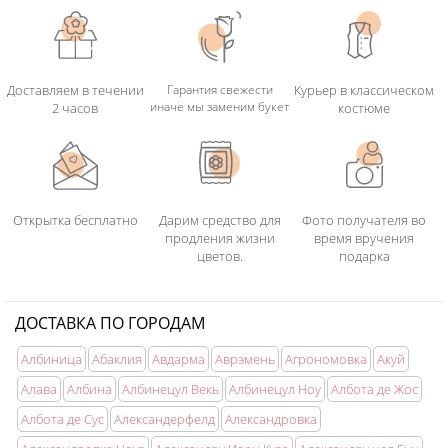
Доставляем в течении
Гарантия свежести
Курьер в классическом
иначе мы заменим букет
2 часов
костюме
Открытка бесплатно
Дарим средство для
Фото получателя во
продления жизни
время вручения
цветов.
подарка
ДОСТАВКА ПО ГОРОДАМ
Албиница
Абаклия
Авдарма
Аврэмень
Агрономовка
Акуй
Алава
Албина
Албинецул Векь
Албинецул Ноу
Албота де Жос
Албота де Сус
Александерфелд
Александровка