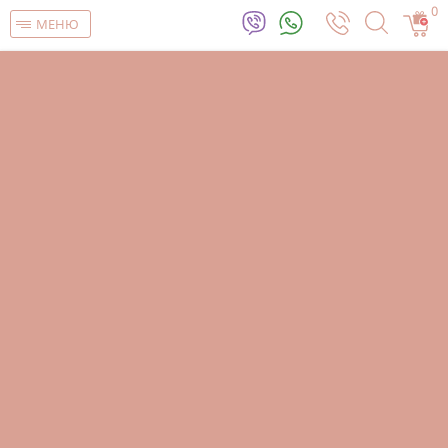
0
МЕНЮ