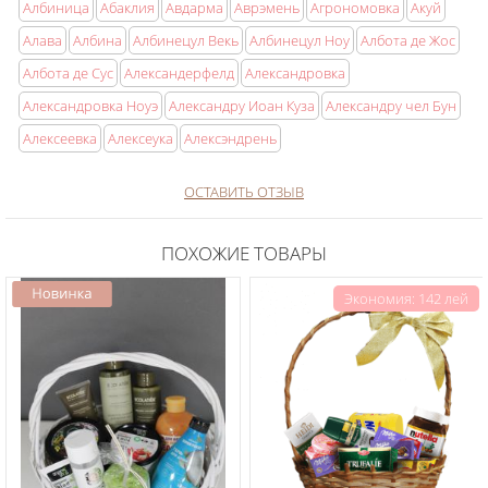
Албиница
Абаклия
Авдарма
Аврэмень
Агрономовка
Акуй
Алава
Албина
Албинецул Векь
Албинецул Ноу
Албота де Жос
Албота де Сус
Александерфелд
Александровка
Александровка Ноуэ
Александру Иоан Куза
Александру чел Бун
Алексеевка
Алексеука
Алексэндрень
ОСТАВИТЬ ОТЗЫВ
ПОХОЖИЕ ТОВАРЫ
Экономия: 142 лей