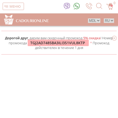
0
МЕНЮ
Дорогой друг,
дарим вам скидочный промокод
5% скидка
! Номер
TGJ2AD7485BA3ILI351VUL8KTP
промокода
*
Промокод
действителен в течение 1 дня